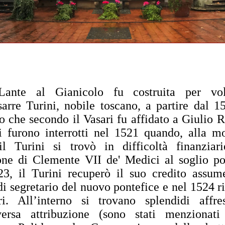
Lante al Gianicolo fu costruita per vo
arre Turini, nobile toscano, a partire dal 
o che secondo il Vasari fu affidato a Giulio
i furono interrotti nel 1521 quando, alla m
il Turini si trovò in difficoltà finanziar
one di Clemente VII de' Medici al soglio po
23, il Turini recuperò il suo credito assum
di segretario del nuovo pontefice e nel 1524 r
ri. All’interno si trovano splendidi affre
versa attribuzione (sono stati menzionati