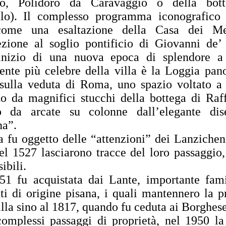
o, Polidoro da Caravaggio o della bott
llo). Il complesso programma iconografico 
come una esaltazione della Casa dei M
lezione al soglio pontificio di Giovanni de’
nizio di una nuova epoca di splendore 
ente più celebre della villa è la Loggia pan
 sulla veduta di Roma, uno spazio voltato a 
o da magnifici stucchi della bottega di Raf
to da arcate su colonne dall’elegante di
na”.
a fu oggetto delle “attenzioni” dei Lanzichen
el 1527 lasciarono tracce del loro passaggio
ibili.
51 fu acquistata dai Lante, importante fami
i di origine pisana, i quali mantennero la p
illa sino al 1817, quando fu ceduta ai Borghese
omplessi passaggi di proprietà, nel 1950 la 