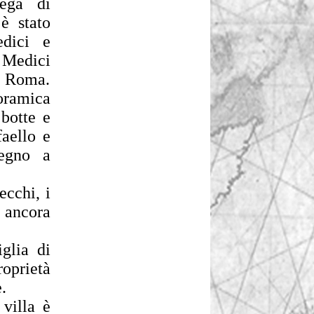
ega di
è stato
edici e
 Medici
a Roma.
oramica
botte e
faello e
segno a
ecchi, i
, ancora
glia di
roprietà
.
villa è