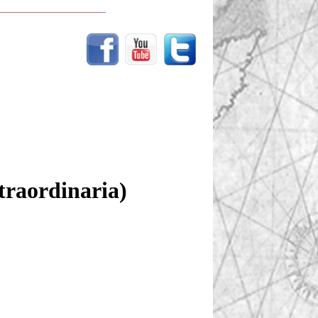
______________________________
straordinaria)