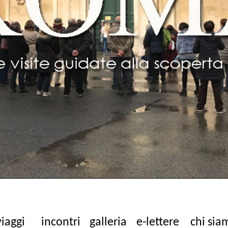
viaggi
incontri
galleria
e-lettere
chi sia