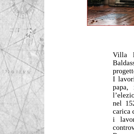
Villa 
Baldass
progett
I lavor
papa, 
l’elezi
nel 15
carica 
i lavo
contro