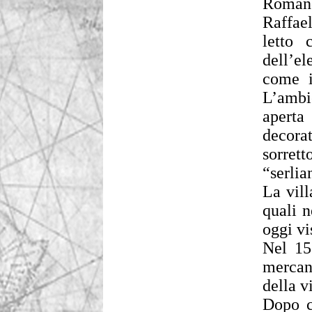
Roman
Raffae
letto 
dell’e
come i
L’ambi
aperta
decorat
sorret
“serlia
La vill
quali n
oggi vis
Nel 15
mercant
della v
Dopo c