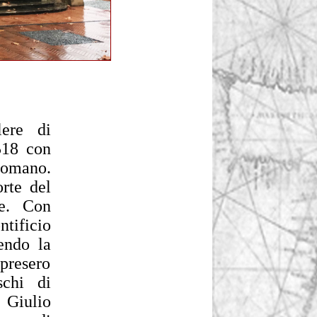
lere di
1518 con
 Romano.
orte del
ie. Con
ntificio
endo la
ipresero
schi di
 Giulio